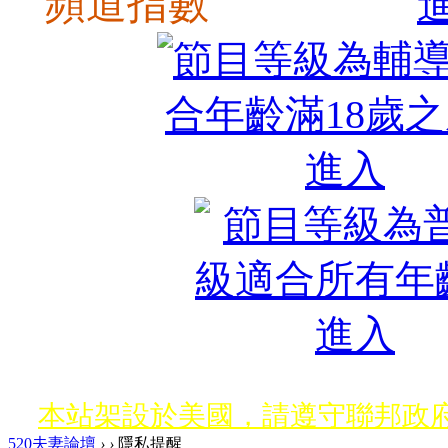
頻道指數
本站架設於美國，請遵守聯邦政府
520夫妻論壇
›
›
隱私提醒