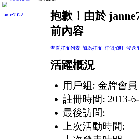
網路詐騙多﹗會員遇見詐騙行為，
抱歉！由於 jann
janne7022
嚴禁假聯誼之名斂財詐騙或性交易
前內容
查看好友列表
|
加為好友
|
打個招呼
|
發送
活躍概況
用戶組:
金牌會員
註冊時間: 2013-6-1
最後訪問:
上次活動時間: