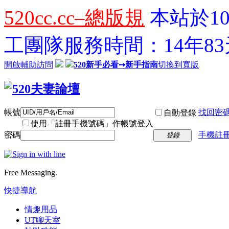
520cc.cc–總版規
本站於10
工團隊服務時間：14年83天
開啟輔助訪問
520新手必看➙新手指南
切換到寬版
帳號
找回密
自動登錄
使用「註冊手機號碼」作帳號登入
密碼
手機註冊
登錄
Free Messaging.
快捷導航
情趣用品
UT聊天室