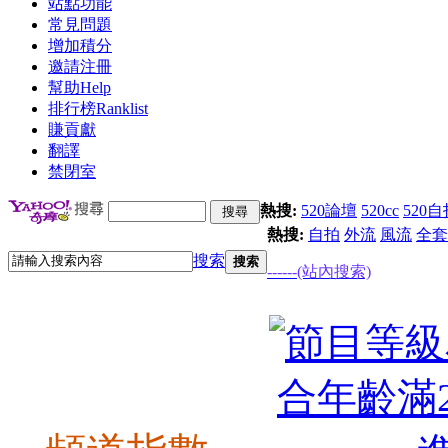
站點功能
常見問題
增加積分
邀請注冊
幫助
Help
排行榜
Ranklist
賺貢獻
翻譯
禁閉室
熱搜:
520論壇
520cc
520自
熱搜:
自拍
外流
風流
全套
搜索
搜索
------(站內搜索)