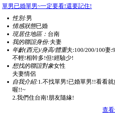
單男已婚單男~一定要看!還要記住!
性別:
男
情感狀態
已婚
現居住地區：
台南
我的聯誼身份:
夫妻
年齡(西元)/身高/體重
夫:100/200/100妻:
不輕!相幹多!但!經驗少!
想找的聯誼對象
女性
夫妻情侶
自我介紹:
1.不找單男!已婚單男!!看看
喔!!~
2.我們住台南!朋友隨緣!
查看