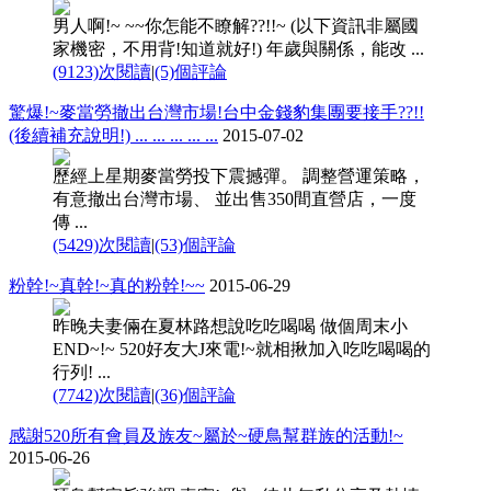
男人啊!~ ~~你怎能不瞭解??!!~ (以下資訊非屬國
家機密，不用背!知道就好!) 年歲與關係，能改 ...
(9123)次閱讀
|
(5)個評論
驚爆!~麥當勞撤出台灣市場!台中金錢豹集團要接手??!!
(後續補充說明!) ... ... ... ... ...
2015-07-02
歷經上星期麥當勞投下震撼彈。 調整營運策略，
有意撤出台灣市場、 並出售350間直營店，一度
傳 ...
(5429)次閱讀
|
(53)個評論
粉幹!~真幹!~真的粉幹!~~
2015-06-29
昨晚夫妻倆在夏林路想說吃吃喝喝 做個周末小
END~!~ 520好友大J來電!~就相揪加入吃吃喝喝的
行列! ...
(7742)次閱讀
|
(36)個評論
感謝520所有會員及族友~屬於~硬鳥幫群族的活動!~
2015-06-26