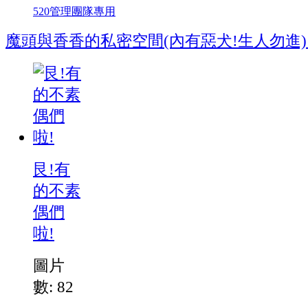
520管理團隊專用
魔頭與香香的私密空間(內有惡犬!生人勿進) .
艮!有
的不素
偶們
啦!
圖片
數: 82