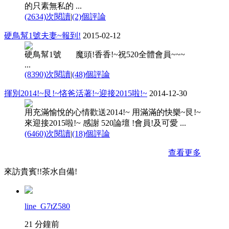
的只素無私的 ...
(2634)次閱讀
|
(2)個評論
硬鳥幫1號夫妻~報到!
2015-02-12
硬鳥幫1號 魔頭!香香!~祝520全體會員~~~
...
(8390)次閱讀
|
(48)個評論
揮別2014!~艮!~悋爸活著!~迎接2015啦!~
2014-12-30
用充滿愉悅的心情歡送2014!~ 用滿滿的快樂~艮!~
來迎接2015啦!~ 感謝 520論壇 !會員!及可愛 ...
(6460)次閱讀
|
(18)個評論
查看更多
來訪貴賓!!茶水自備!
line_G7tZ580
21 分鐘前