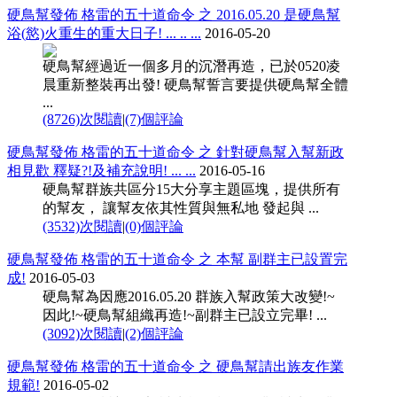
硬鳥幫發佈 格雷的五十道命令 之 2016.05.20 是硬鳥幫
浴(慾)火重生的重大日子! ... .. ...
2016-05-20
硬鳥幫經過近一個多月的沉潛再造，已於0520凌
晨重新整裝再出發! 硬鳥幫誓言要提供硬鳥幫全體
...
(8726)次閱讀
|
(7)個評論
硬鳥幫發佈 格雷的五十道命令 之 針對硬鳥幫入幫新政
相見歡 釋疑?!及補充說明! ... ...
2016-05-16
硬鳥幫群族共區分15大分享主題區塊，提供所有
的幫友， 讓幫友依其性質與無私地 發起與 ...
(3532)次閱讀
|
(0)個評論
硬鳥幫發佈 格雷的五十道命令 之 本幫 副群主已設置完
成!
2016-05-03
硬鳥幫為因應2016.05.20 群族入幫政策大改變!~
因此!~硬鳥幫組織再造!~副群主已設立完畢! ...
(3092)次閱讀
|
(2)個評論
硬鳥幫發佈 格雷的五十道命令 之 硬鳥幫請出族友作業
規範!
2016-05-02