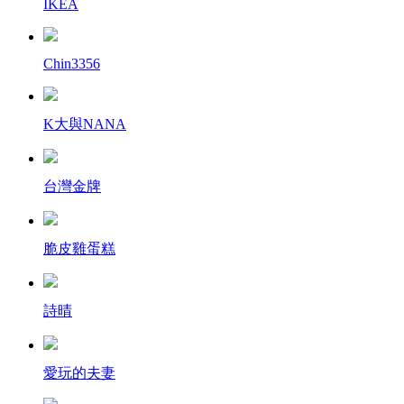
IKEA
Chin3356
K大與NANA
台灣金牌
脆皮雞蛋糕
詩晴
愛玩的夫妻