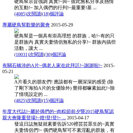
硬鳥幫宗旨強調 真實!~與~ 彼此無私分享及熱情
的互動!~ 加入偶們的行列!~最重要!基 ...
(4085)次閱讀
|
(18)個評論
專屬硬鳥幫歡樂的聚會
2015-05-29
硬鳥幫是一個具有崇高理想 的群族，哈!~有的只
是群族內 真實夫妻情侶無私的分享!~ 群族內搞些
活動，讓大 ...
(10031)次閱讀
|
(30)個評論
有關石橋涉的A片~偶老人家在此拜託!~謝謝啦!~
2015-
05-21
A片看久的朋友們! 應該都有一層深深的感受 (除
了剛下海拍A片的女優除外) 覺得都嘛素如此!~除
了情境設定的 ...
(4825)次閱讀
|
(15)個評論
年度大代誌!~屬於偶們的~肉粽節前夕暨2015硬鳥幫認
親大會隆重登場!~燈!登!登!~ ...
2015-04-17
發這日誌無疑就素要告訴520裡芸芸眾生的~真實
夫妻情侶們!~ 偶們硬鳥幫可不素淫亂的群族，有