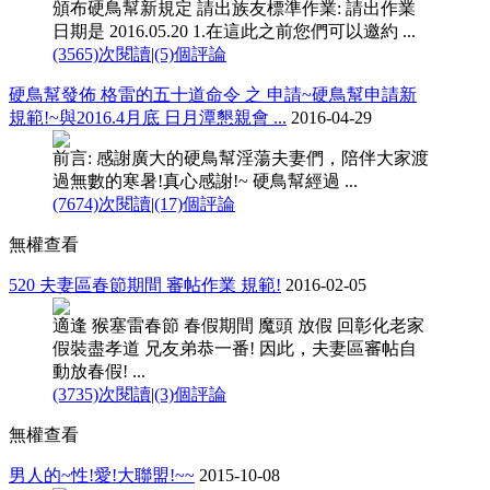
頒布硬鳥幫新規定 請出族友標準作業: 請出作業
日期是 2016.05.20 1.在這此之前您們可以邀約 ...
(3565)次閱讀
|
(5)個評論
硬鳥幫發佈 格雷的五十道命令 之 申請~硬鳥幫申請新
規範!~與2016.4月底 日月潭懇親會 ...
2016-04-29
前言: 感謝廣大的硬鳥幫淫蕩夫妻們，陪伴大家渡
過無數的寒暑!真心感謝!~ 硬鳥幫經過 ...
(7674)次閱讀
|
(17)個評論
無權查看
520 夫妻區春節期間 審帖作業 規範!
2016-02-05
適逢 猴塞雷春節 春假期間 魔頭 放假 回彰化老家
假裝盡孝道 兄友弟恭一番! 因此，夫妻區審帖自
動放春假! ...
(3735)次閱讀
|
(3)個評論
無權查看
男人的~性!愛!大聯盟!~~
2015-10-08