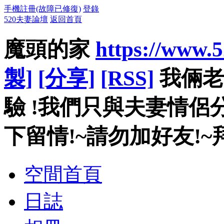
手機註冊(故障已修復)
登錄
520夫妻論壇
返回首頁
魔頭的家
https://www.
製]
[分享]
[RSS]
我倆老
驗 !我們只與夫妻情侶
下留情!~請勿加好友!~拜託! ..
空間首頁
日誌