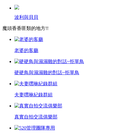
波利與貝貝
魔頭香香匪類的地方!!
老婆的客廳
硬硬鳥與濕濕雞的對話~拒單鳥
夫妻嘿咻紀錄群組
真實自拍交流俱樂部