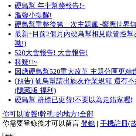
硬鳥幫 年中幫務報告!~
溫馨小提醒!
硬鳥幫重整後第一次主題瘋~響應世界
最新~目前2個月內硬鳥幫相見歡管控幫友
呦!)
520大會報告! 大會報告!
釋疑!!~
因應硬鳥幫520重大改革 主題分區更精
(預告) 硬鳥幫請出族友作業規範 還有不
(隱藏版 福利)
硬鳥幫 群標已更替!不要以為走錯家喔!
你可以嗆聲!幹礁!的地方!
全部
你需要登錄後才可以留言
登錄
|
手機註冊(