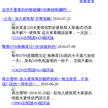
查看更多
這些不重要的的喀唬爛!!你爽就唬爛吧! ...
<公告> 加入硬鳥幫 完整攻略!
2016-07-22
礙於眾多520夫妻情侶對於硬鳥幫入幫儀式!仍甚
為不解?!~ 硬鳥幫 這次來看圖說故事，一次說 ...
(15314)次閱讀
|
(43)個評論
響應0709無胸罩日! 但!超級幹的!
2016-07-09
每年0709是國際法定 無胸罩日(因此今天週六放假
一天)，身為520色色論壇的一份子， 怎能不獻出
...
(13629)次閱讀
|
(61)個評論
再次聲明~加入硬鳥幫的雞吧規範!~無法接受，不免
強!~請勿一再申請!~ ...
2016-06-20
再次聲明~2016.05.20起~ 欲加入硬鳥幫大家庭的
情慾夫妻情侶們請注意 ...
(7896)次閱讀
|
(6)個評論