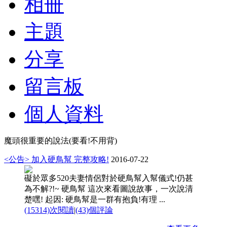
相冊
主題
分享
留言板
個人資料
魔頭很重要的說法(要看!不用背)
<公告> 加入硬鳥幫 完整攻略!
2016-07-22
礙於眾多520夫妻情侶對於硬鳥幫入幫儀式!仍甚
為不解?!~ 硬鳥幫 這次來看圖說故事，一次說清
楚嘿! 起因: 硬鳥幫是一群有抱負!有理 ...
(15314)次閱讀
|
(43)個評論