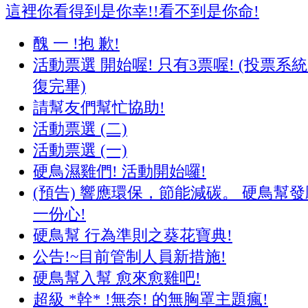
這裡你看得到是你幸!!看不到是你命!
醜 一 !抱 歉!
活動票選 開始喔! 只有3票喔! (投票系
復完畢)
請幫友們幫忙協助!
活動票選 (二)
活動票選 (一)
硬鳥濕雞們! 活動開始囉!
(預告) 響應環保，節能減碳。 硬鳥幫發
一份心!
硬鳥幫 行為準則之葵花寶典!
公告!~目前管制人員新措施!
硬鳥幫入幫 愈來愈雞吧!
超級 *幹* !無奈! 的無胸罩主題瘋!