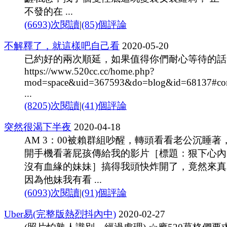
不發的在 ...
(6693)次閱讀
|
(85)個評論
不解釋了，就這樣吧自己看
2020-05-20
已約好的兩次順延，如果值得你們耐心等待的話
https://www.520cc.cc/home.php?
mod=space&uid=367593&do=blog&id=68137#c
...
(8205)次閱讀
|
(41)個評論
突然很渴下半夜
2020-04-18
AM 3：00被賴群組吵醒，轉頭看看老公沉睡著
開手機看著屁孩傳給我的影片［標題：狠下心內
沒有血緣的妹妹］搞得我頭快炸開了，竟然來真
因為他妹我有看 ...
(6093)次閱讀
|
(91)個評論
Uber易(完整版熱烈抖內中)
2020-02-27