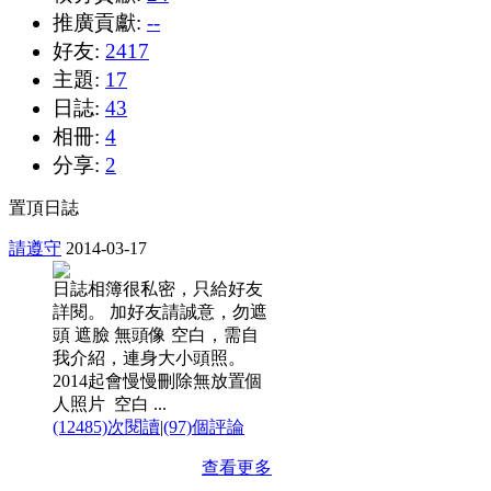
推廣貢獻:
--
好友:
2417
主題:
17
日誌:
43
相冊:
4
分享:
2
置頂日誌
請遵守
2014-03-17
日誌相簿很私密，只給好友
詳閱。 加好友請誠意，勿遮
頭 遮臉 無頭像 空白，需自
我介紹，連身大小頭照。
2014起會慢慢刪除無放置個
人照片 空白 ...
(12485)次閱讀
|
(97)個評論
查看更多