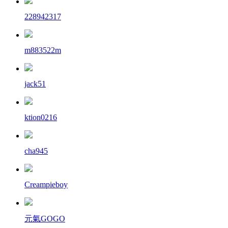
228942317
m883522m
jack51
ktion0216
cha945
Creampieboy
元氣GOGO