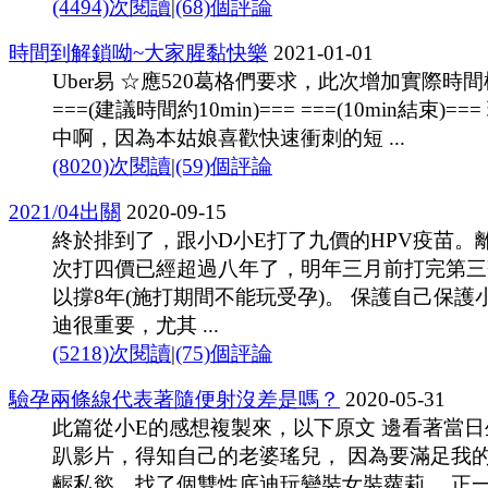
(4494)次閱讀
|
(68)個評論
時間到解鎖呦~大家腥黏快樂
2021-01-01
Uber易 ☆應520葛格們要求，此次增加實際時
===(建議時間約10min)=== ===(10min結束)==
中啊，因為本姑娘喜歡快速衝刺的短 ...
(8020)次閱讀
|
(59)個評論
2021/04出關
2020-09-15
終於排到了，跟小D小E打了九價的HPV疫苗。
次打四價已經超過八年了，明年三月前打完第三
以撐8年(施打期間不能玩受孕)。 保護自己保護
迪很重要，尤其 ...
(5218)次閱讀
|
(75)個評論
驗孕兩條線代表著隨便射沒差是嗎？
2020-05-31
此篇從小E的感想複製來，以下原文 邊看著當日
趴影片，得知自己的老婆瑤兒， 因為要滿足我
齷私慾，找了個雙性底迪玩變裝女裝蘿莉， 正