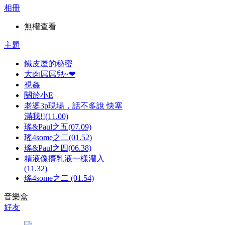
相冊
無權查看
主題
鐵皮屋的秘密
大肉屌屌兒~❤
視姦
關於小E
老婆3p現場，話不多說 快塞
滿我!!(11.00)
瑤&Paul之五(07.09)
瑤4some之二(01.52)
瑤&Paul之四(06.38)
精液像擠乳液一樣灌入
(11.32)
瑤4some之二 (01.54)
音樂盒
好友