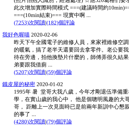
(照片怕熟人識別，經過處理) ☆應520葛格們要
此次增加實際時間模式 ===(建議時間約10min)=
===(10min結束)=== 現實中啊 ...
(7253)次閱讀
|
(182)個評論
我好色喔喵
2020-02-06
昨天下午全國電子的維修人員，來家裡維修空調
的暖氣，搞了老半天還要回去拿零件。老公要我
待在旁邊，拍他換墊片什麼的，師傅弄很久結果
弟要跟我借廁 ...
(5207)次閱讀
|
(59)個評論
鐵皮屋的秘密
2020-01-02
1995年 暑 堂哥大我八歲，今年才剛退伍準備
學，在實山歲的我心中， 他是個聰明風趣的大
哥， 距離上一次見面時已是前兩年新訓中心懇
的事了 ...
(4280)次閱讀
|
(79)個評論