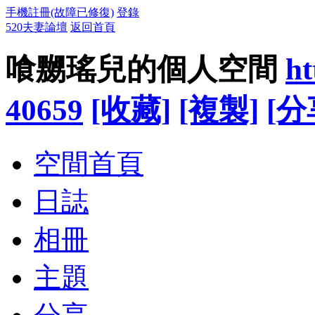
手機註冊(故障已修復)
登錄
520夫妻論壇
返回首頁
喰嬲瑤兒的個人空間
ht
40659
[收藏]
[複製]
[分
空間首頁
日誌
相冊
主題