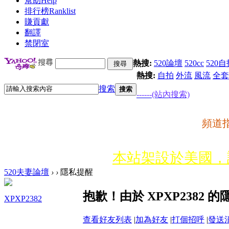
幫助
Help
排行榜
Ranklist
賺貢獻
翻譯
禁閉室
熱搜:
520論壇
520cc
520自
熱搜:
自拍
外流
風流
全套
搜索
搜索
------(站內搜索)
頻道
本站架設於美國，
520夫妻論壇
›
›
隱私提醒
網路詐騙多﹗會員遇
抱歉！由於 XPXP2382
XPXP2382
嚴禁假聯誼之名斂財
查看好友列表
|
加為好友
|
打個招呼
|
發送