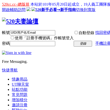
520cc.cc–總版規
本站於101年05月20日起成立，19人義工團隊服
開啟輔助訪問
520新手必看➙新手指南
切換到寬版
帳號
找回密
自動登錄
使用「註冊手機號碼」作帳號登入
密碼
手機註冊
登錄
Free Messaging.
快捷導航
情趣用品
UT聊天室
站點功能
常見問題
增加積分
邀請注冊