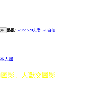
熱搜:
520cc
520夫妻
520自拍
本人照
幼圖影、人獸交圖影
歷程資料提供給警方
，如經舉報屬實將禁訪