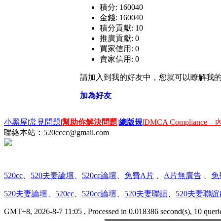
積分: 160040
金錢: 160040
積分貢獻: 10
推廣貢獻: 0
買家信用: 0
賣家信用: 0
請加入到我的好友中，您就可以瞭解我
加為好友
小黑屋
|
常見問題
|
幫助你解決問題
|
總版規
|
DMCA Compliance
聯絡本站：
520cccc@gmail.com
520cc
、
520夫妻論壇
、
520cc論壇
、
免費A片
、
A片無廣告
、
免
520夫妻論壇
、
520cc
、
520cc論壇
、
520夫妻聯誼
、
520夫妻聯
GMT+8, 2026-8-7 11:05
, Processed in 0.018386 second(s), 10 que