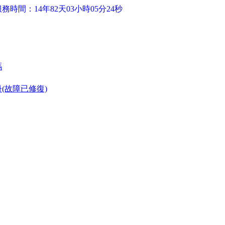
務時間：14年82天03小時05分24秒
碼
(故障已修復)