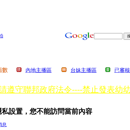
拍
指數
內地主播區
台妹主播區
已審核
請遵守聯邦政府法令----禁止發表幼
見詐騙行為，我們將主動將詐騙者的
 的隱私設置，您不能訪問當前內容
詐騙或性交易，活動勿違法勿涉毒品
消息