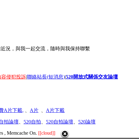
的近況，與我一起交流，隨時與我保持聯繫
 – 內容侵犯投訴
|
聯絡站長(短消息)
|
520開放式關係交友論壇
費A片下載,
、
A片
、
A片下載
誼自拍論壇
、
520自拍
、
520自拍論壇
、
520論壇
ries , Memcache On.
[[cloud]]