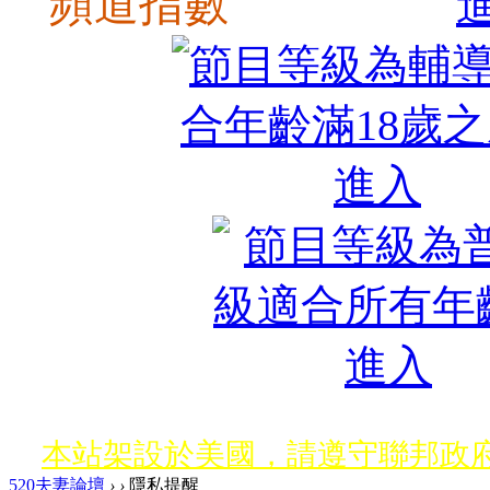
頻道指數
本站架設於美國，請遵守聯邦政府
520夫妻論壇
›
›
隱私提醒