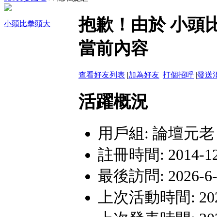
網路詐騙多﹗會員遇見詐騙行為，
抱歉！由於 小頭
小頭比拳頭大
嚴禁假聯誼之名斂財詐騙或性交易
當前內容
查看好友列表
|
加為好友
|
打個招呼
|
發送
活躍概況
用戶組:
論壇元老
註冊時間: 2014-12-
最後訪問: 2026-6-8
上次活動時間: 2026-