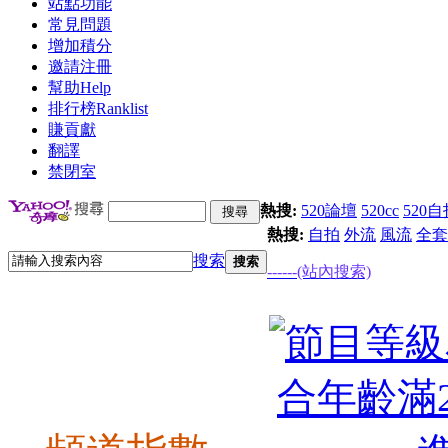
站點功能
常見問題
增加積分
邀請注冊
幫助
Help
排行榜
Ranklist
賺貢獻
翻譯
禁閉室
熱搜:
520論壇
520cc
520自
熱搜:
自拍
外流
風流
全套
搜索
搜索
------(站內搜索)