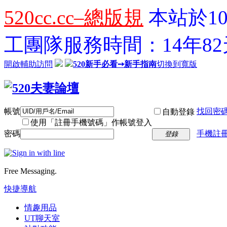
520cc.cc–總版規
本站於10
工團隊服務時間：14年82天
開啟輔助訪問
520新手必看➙新手指南
切換到寬版
帳號
找回密
自動登錄
使用「註冊手機號碼」作帳號登入
密碼
手機註冊
登錄
Free Messaging.
快捷導航
情趣用品
UT聊天室