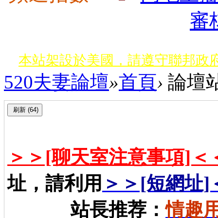
審
本站架設於美國，請遵守聯邦政府
520夫妻論壇
»
首頁
›
論壇
網路詐騙多﹗會員遇見詐騙行為，
嚴禁假聯誼之名斂財詐騙或性交易
＞＞[聊天室注意事項]＜
址，請利用
＞＞[短網址]
站長推荐：
情趣