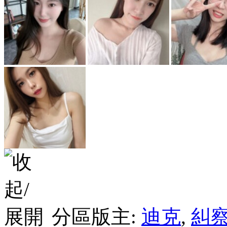
分區版主:
迪克
,
糾察