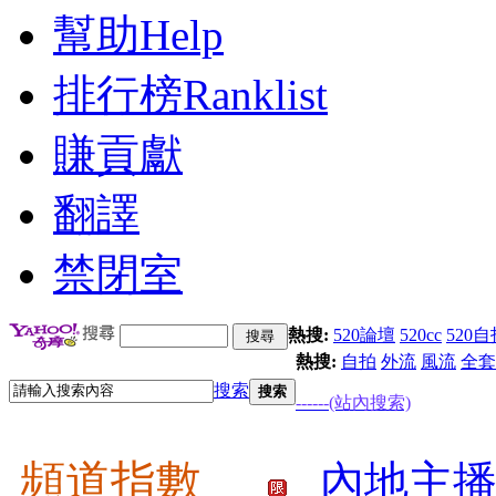
幫助
Help
排行榜
Ranklist
賺貢獻
翻譯
禁閉室
熱搜:
520論壇
520cc
520自
熱搜:
自拍
外流
風流
全套
搜索
搜索
------(站內搜索)
頻道指數
內地主