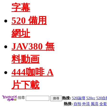
字幕
520 備用
網址
JAV380 無
料動画
444咖啡 A
片下載
熱搜:
520論壇
520cc
520自
熱搜:
自拍
外流
風流
全套