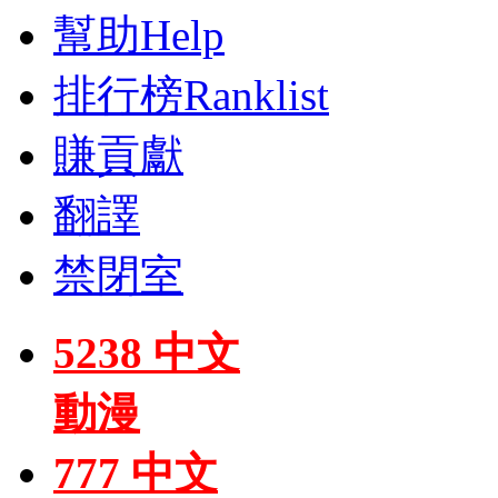
幫助
Help
排行榜
Ranklist
賺貢獻
翻譯
禁閉室
5238 中文
動漫
777 中文