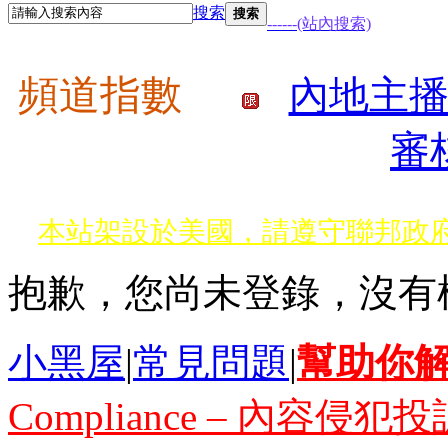
搜索
搜索
------(站內搜索)
頻道指數
內地主
審
本站架設於美國，請遵守聯邦政府
網路詐騙多﹗會員遇見詐騙行為，
抱歉，您尚未登錄，沒有
嚴禁假聯誼之名斂財詐騙或性交易
小黑屋
|
常見問題
|
幫助你
Compliance – 內容侵犯投