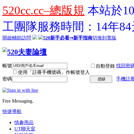
520cc.cc–總版規
本站於10
工團隊服務時間：14年84天
開啟輔助訪問
520新手必看➙新手指南
切換到寬版
帳號
找回密
自動登錄
使用「註冊手機號碼」作帳號登入
密碼
手機註冊
登錄
Free Messaging.
快捷導航
情趣用品
UT聊天室