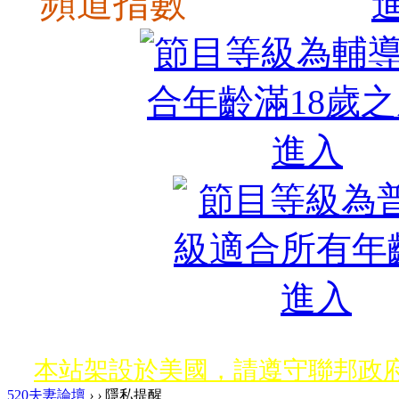
頻道指數
本站架設於美國，請遵守聯邦政府
520夫妻論壇
›
›
隱私提醒