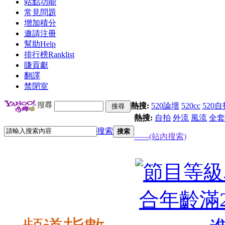
站點功能
常見問題
增加積分
邀請注冊
幫助
Help
排行榜
Ranklist
賺貢獻
翻譯
禁閉室
熱搜:
520論壇
520cc
520自
熱搜:
自拍
外流
風流
全套
搜索
搜索
------(站內搜索)