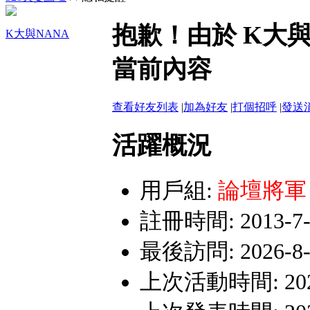
網路詐騙多﹗會員遇見詐騙行為，
抱歉！由於 K大
K大與NANA
嚴禁假聯誼之名斂財詐騙或性交易
當前內容
查看好友列表
|
加為好友
|
打個招呼
|
發送
活躍概況
用戶組:
論壇將軍
註冊時間: 2013-7-1
最後訪問: 2026-8-9
上次活動時間: 2026-