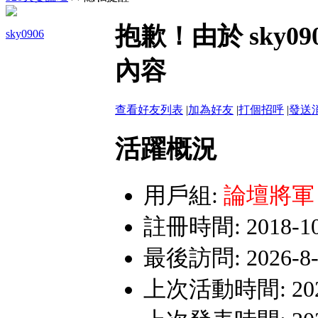
網路詐騙多﹗會員遇見詐騙行為，
抱歉！由於 sky
sky0906
嚴禁假聯誼之名斂財詐騙或性交易
內容
查看好友列表
|
加為好友
|
打個招呼
|
發送
活躍概況
用戶組:
論壇將軍
註冊時間: 2018-10-
最後訪問: 2026-8-1
上次活動時間: 2026-