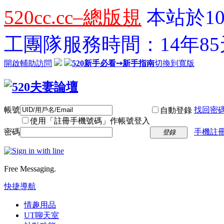
520cc.cc–總版規
本站於10
工團隊服務時間：14年85天
開啟輔助訪問
520新手必看➙新手指南
切換到寬版
帳號
找回密
自動登錄
使用「註冊手機號碼」作帳號登入
密碼
手機註冊
登錄
Free Messaging.
快捷導航
情趣用品
UT聊天室