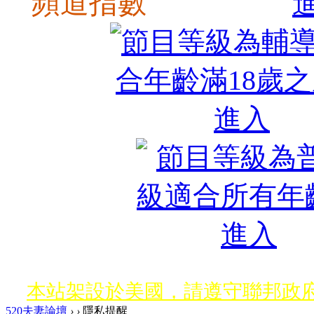
頻道指數
本站架設於美國，請遵守聯邦政府
520夫妻論壇
›
›
隱私提醒