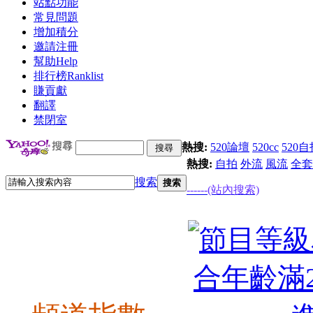
站點功能
常見問題
增加積分
邀請注冊
幫助
Help
排行榜
Ranklist
賺貢獻
翻譯
禁閉室
熱搜:
520論壇
520cc
520自
熱搜:
自拍
外流
風流
全套
搜索
搜索
------(站內搜索)