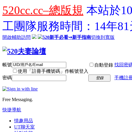
520cc.cc–總版規
本站於10
工團隊服務時間：14年81天
開啟輔助訪問
520新手必看➙新手指南
切換到寬版
帳號
找回密
自動登錄
使用「註冊手機號碼」作帳號登入
密碼
手機註冊
登錄
Free Messaging.
快捷導航
情趣用品
UT聊天室