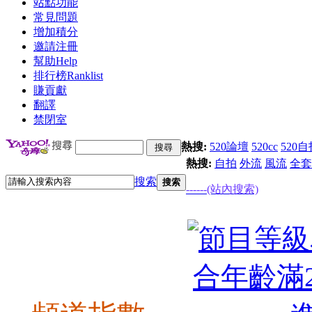
站點功能
常見問題
增加積分
邀請注冊
幫助
Help
排行榜
Ranklist
賺貢獻
翻譯
禁閉室
熱搜:
520論壇
520cc
520自
熱搜:
自拍
外流
風流
全套
搜索
搜索
------(站內搜索)