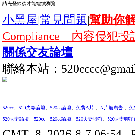
請先登錄後才能繼續瀏覽
網路詐騙多﹗會員遇見詐騙行為，
小黑屋
|
常見問題
|
幫助你
嚴禁假聯誼之名斂財詐騙或性交易
Compliance – 內容侵犯投
關係交友論壇
聯絡本站：
520cccc@gmai
520cc
、
520夫妻論壇
、
520cc論壇
、
免費A片
、
A片無廣告
、
免
520夫妻論壇
、
520cc
、
520cc論壇
、
520夫妻聯誼
、
520夫妻聯
GMT+8, 2026-8-7 06:54
, 