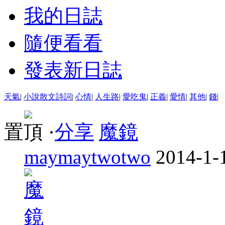
我的日誌
隨便看看
發表新日誌
天氣
|
小說散文詩詞
|
心情
|
人生路
|
愛吃鬼
|
正義
|
愛情
|
其他
|
錢
|
置頂
·
分享
魔鏡
maymaytwotwo
2014-1-