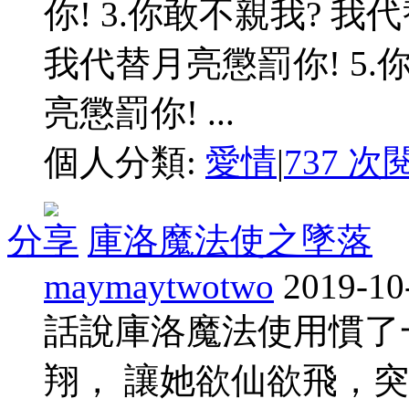
你! 3.你敢不親我? 我
我代替月亮懲罰你! 5.
亮懲罰你! ...
個人分類:
愛情
|
737 次
分享
庫洛魔法使之墜落
maymaytwotwo
2019-10
話說庫洛魔法使用慣了
翔， 讓她欲仙欲飛，突然