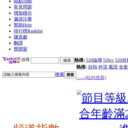
站點功能
常見問題
增加積分
邀請注冊
幫助
Help
排行榜
Ranklist
賺貢獻
翻譯
禁閉室
熱搜:
520論壇
520cc
520自
熱搜:
自拍
外流
風流
全套
搜索
搜索
------(站內搜索)