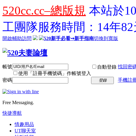
520cc.cc–總版規
本站於10
工團隊服務時間：14年82天
開啟輔助訪問
520新手必看➙新手指南
切換到寬版
帳號
找回密
自動登錄
使用「註冊手機號碼」作帳號登入
密碼
手機註冊
登錄
Free Messaging.
快捷導航
情趣用品
UT聊天室