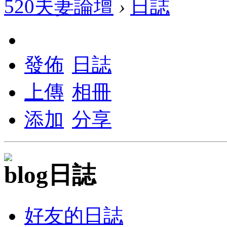
520夫妻論壇
›
日誌
網路詐騙多﹗會員遇見詐騙行為，
嚴禁假聯誼之名斂財詐騙或性交易
發佈
日誌
上傳
相冊
添加
分享
日誌
好友的日誌