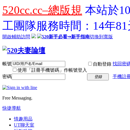
520cc.cc–總版規
本站於10
工團隊服務時間：14年81天
開啟輔助訪問
520新手必看➙新手指南
切換到寬版
帳號
找回密
自動登錄
使用「註冊手機號碼」作帳號登入
密碼
手機註冊
登錄
Free Messaging.
快捷導航
情趣用品
UT聊天室