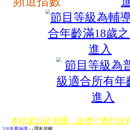
頻道指數
本站架設於美國，請遵守聯邦政府
520夫妻論壇
›
›
隱私提醒