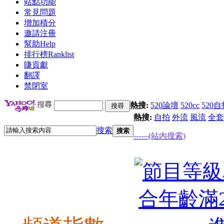
站點功能
常見問題
增加積分
邀請注冊
幫助
Help
排行榜
Ranklist
賺貢獻
翻譯
禁閉室
熱搜:
520論壇
520cc
520自
熱搜:
自拍
外流
風流
全套
搜索
搜索
------(站內搜索)