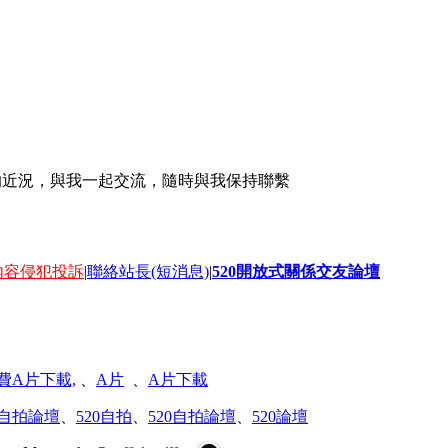
的近況，與我一起交流，隨時與我保持聯繫
 – 內容侵犯投訴
|
聯絡站長(短消息)
|
520開放式關係交友論壇
費A片下載,
、
A片
、
A片下載
誼自拍論壇
、
520自拍
、
520自拍論壇
、
520論壇