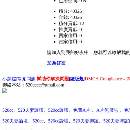
已用空間: 0 B
積分: 40326
金錢: 40326
積分貢獻: 12
推廣貢獻: 0
買家信用: 0
賣家信用: 0
請加入到我的好友中，您就可以瞭解我
加為好友
小黑屋
|
常見問題
|
幫助你解決問題
|
總版規
|
DMCA Compliance
聯絡本站：
520cccc@gmail.com
520cc
、
520夫妻論壇
、
520cc論壇
、
免費A片
、
A片無廣告
、
免
520夫妻論壇
、
520cc
、
520cc論壇
、
520夫妻聯誼
、
520夫妻聯