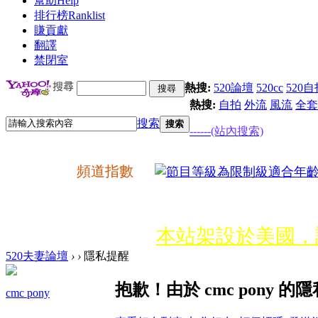
幫助
Help
排行榜
Ranklist
賺貢獻
翻譯
禁閉室
熱搜:
520論壇
520cc
520自
熱搜:
自拍
外流
風流
全套
搜索
搜索
------(站內搜索)
頻道指數
本站架設於美國，
520夫妻論壇
›
›
隱私提醒
網路詐騙多﹗會員遇
抱歉！由於 cmc pony
cmc pony
嚴禁假聯誼之名斂財