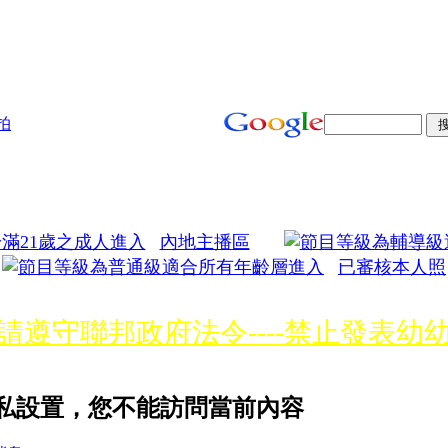
拍
內地主播區
已審核本人照
請遵守聯邦政府法令----禁止發表幼
見詐騙行為，我們將主動將詐騙者的
 的隱私設置，您不能訪問當前內容
詐騙或性交易，活動勿違法勿涉毒品