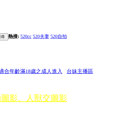
熱搜:
520cc
520夫妻
520自拍
台妹主播區
幼圖影、人獸交圖影
歷程資料提供給警方
，如經舉報屬實將禁訪