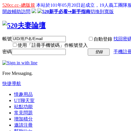
520cc.cc–總版規
本站於101年05月20日起成立，19人義工團隊服
開啟輔助訪問
520新手必看➙新手指南
切換到寬版
帳號
找回密
自動登錄
使用「註冊手機號碼」作帳號登入
密碼
手機註冊
登錄
Free Messaging.
快捷導航
情趣用品
UT聊天室
站點功能
常見問題
增加積分
邀請注冊