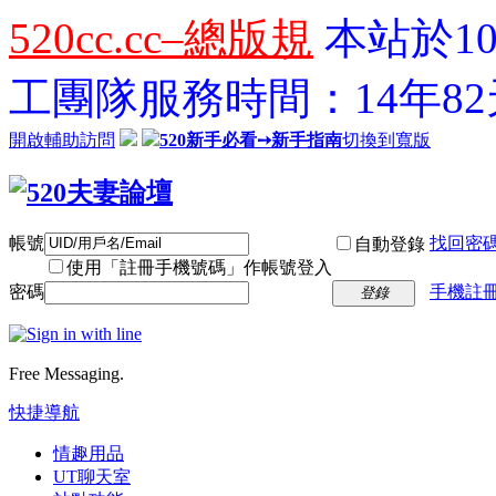
520cc.cc–總版規
本站於10
工團隊服務時間：14年82天
開啟輔助訪問
520新手必看➙新手指南
切換到寬版
帳號
找回密
自動登錄
使用「註冊手機號碼」作帳號登入
密碼
手機註冊
登錄
Free Messaging.
快捷導航
情趣用品
UT聊天室