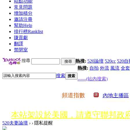
站點功能
常見問題
增加積分
邀請注冊
幫助
Help
排行榜
Ranklist
賺貢獻
翻譯
禁閉室
熱搜:
520論壇
520cc
520自
熱搜:
自拍
外流
風流
全套
搜索
搜索
------(站內搜索)
頻道指數
內地主播區
本站架設於美國，請遵守聯邦政府
520夫妻論壇
›
›
隱私提醒